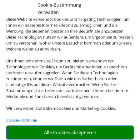
Zentral im Herzen von Georgioupolis und doch
Cookie-Zustimmung
ruhig liegt die kleine Hotelanlage – von vielen
verwalten
Stammgästen geschätzt für die familiäre
Diese Website verwendet Cookies und Targeting Technologien, um
Atmosphäre. Ankommen und Wohlfühlen!
Ihnen ein besseres Internet-Erlebnis zu ermöglichen und die
Werbung, die Sie sehen, besser an Ihre Bedürfnisse anzupassen.
Diese Technologien nutzen wir außerdem, um Ergebnisse zu messen,
um zu verstehen, woher unsere Besucher kommen oder um unsere
Website weiter zu entwickeln.
ab 661 € (p. P.)
Um Ihnen ein optimales Erlebnis zu bieten, verwenden wir
Technologien wie Cookies, um Geräteinformationen zu speichern
und/oder darauf zuzugreifen. Wenn Sie diesen Technologien
zustimmmen, können wir Daten wie das Surfverhalten oder
eindeutige IDs auf dieser Website verarbeiten. Wenn Sie ihre
Zustimmung nicht erteilen oder zurückziehen, können bestimmte
Merkmale und Funktionen beeinträchtigt werden.
Wir verwenden Statistiken-Cookies und Marketing Cookies.
Cookie-Richtlinie
Alle Cookies akzeptieren